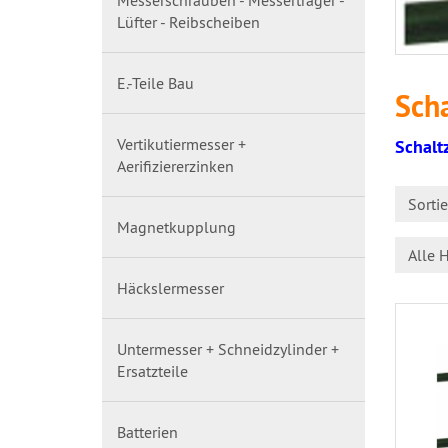
Messerschrauben - Messerträger -
Lüfter - Reibscheiben
E.-Teile Bau
Sch
Vertikutiermesser +
Schalt
Aerifiziererzinken
Sorti
Magnetkupplung
Alle H
Häckslermesser
Untermesser + Schneidzylinder +
Ersatzteile
Batterien