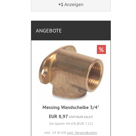
+1
Anzeigen
ANGEBOTE
%
Messing Wandscheibe 3/4"
EUR 8,97
UVP EUR 16,19
Sie sparen 44.6% (EUR 7,22)
inkl. 19 % USt
zzgl. Versandkosten