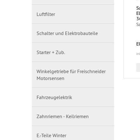
S
E
Luftfilter
3
Sa
Schalter und Elektrobauteile
E
Starter + Zub.
in
Winkelgetriebe für Freischneider
Motorsensen
Fahrzeugelektrik
Zahnriemen - Keilriemen
E.-Teile Winter