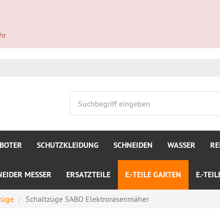
hr
BOTER
SCHUTZKLEIDUNG
SCHNEIDEN
WASSER
RE
NEIDER MESSER
ERSATZTEILE
E.-TEILE GARTEN
E.-TEI
züge
Schaltzüge SABO Elektrorasenmäher