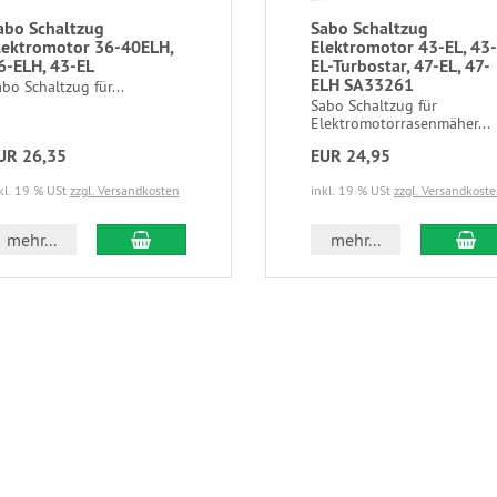
abo Schaltzug
Sabo Schaltzug
lektromotor 36-40ELH,
Elektromotor 43-EL, 43-
6-ELH, 43-EL
EL-Turbostar, 47-EL, 47-
ELH SA33261
bo Schaltzug für...
Sabo Schaltzug für
Elektromotorrasenmäher...
UR 26,35
EUR 24,95
kl. 19 % USt
zzgl. Versandkosten
inkl. 19 % USt
zzgl. Versandkost
mehr...
mehr...