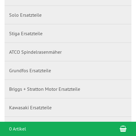
Solo Ersatzteile
Stiga Ersatzteile
ATCO Spindelrasenmäher
Grundfos Ersatzteile
Briggs + Stratton Motor Ersatzteile
Kawasaki Ersatzteile
Hydro Gear Getriebe und Ersatzteile
War
0 Artikel