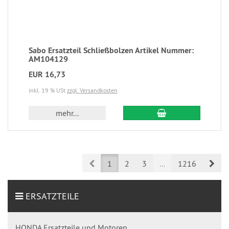
Sabo Ersatzteil Schließbolzen Artikel Nummer:
AM104129
EUR 16,73
inkl. 19 % USt
zzgl. Versandkosten
mehr...
Prev
Nex
1
2
3
...
1216
ERSATZTEILE
HONDA Ersatzteile und Motoren