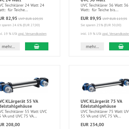
VC Teichklärer 24 Watt 24
UVC Teichklärer 36 Watt 36
tt: für Teiche...
Watt: für Teiche bis...
UR 82,95
EUR 89,95
UVP EUR 109,95
UVP EUR 119,95
e sparen 24.6% (EUR 27,00)
Sie sparen 25% (EUR 30,00)
kl. 19 % USt
zzgl. Versandkosten
inkl. 19 % USt
zzgl. Versandkost
mehr...
mehr...
VC KLärgerät 55 VA
UVC KLärgerät 75 VA
delstahlgehäuse
Edelstahlgehäuse
VC Teichklärer 55 Watt UVC
UVC Teichklärer 75 Watt UV
5 VA und UVC 75 VA...
55 VA und UVC 75 VA...
UR 208,00
EUR 234,00