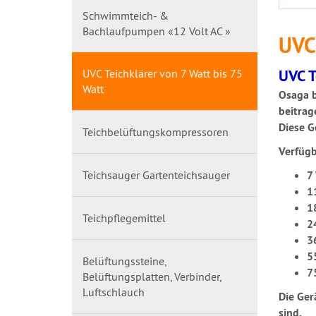
Schwimmteich- &
Bachlaufpumpen «12 Volt AC »
UVC 
UVC T
UVC Teichklärer von 7 Watt bis 75
Watt
Osaga b
beitrag
Diese G
Teichbelüftungskompressoren
Verfügb
7
Teichsauger Gartenteichsauger
1
1
Teichpflegemittel
2
3
5
Belüftungssteine,
7
Belüftungsplatten, Verbinder,
Luftschlauch
Die Ger
sind.