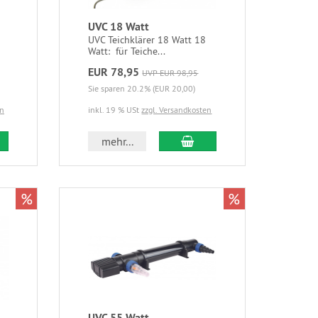
UVC 18 Watt
UVC Teichklärer 18 Watt 18
Watt: für Teiche...
EUR 78,95
UVP EUR 98,95
Sie sparen 20.2% (EUR 20,00)
en
inkl. 19 % USt
zzgl. Versandkosten
mehr...
%
%
UVC 55 Watt