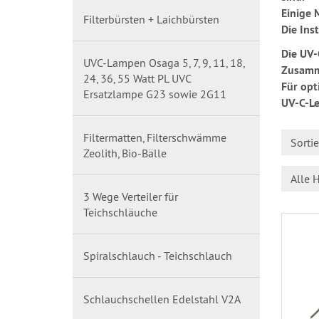
Einige 
Filterbürsten + Laichbürsten
Die Ins
Die UV-
UVC-Lampen Osaga 5, 7, 9, 11, 18,
Zusamme
24, 36, 55 Watt PL UVC
Für opt
Ersatzlampe G23 sowie 2G11
UV-C-Le
Filtermatten, Filterschwämme
Sorti
Zeolith, Bio-Bälle
Alle H
3 Wege Verteiler für
Teichschläuche
Spiralschlauch - Teichschlauch
Schlauchschellen Edelstahl V2A