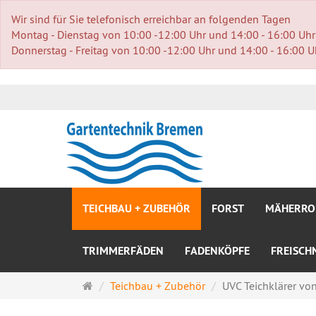
Wir sind für Sie telefonisch erreichbar an folgenden Tagen
Montag - Dienstag von 10:00 -12:00 Uhr und 14:00 - 16:00 Uhr
Donnerstag - Freitag von 10:00 -12:00 Uhr und 14:00 - 16:00 U
TEICHBAU + ZUBEHÖR
FORST
MÄHERRO
TRIMMERFÄDEN
FADENKÖPFE
FREISCH
Startseite
Teichbau + Zubehör
UVC Teichklärer von