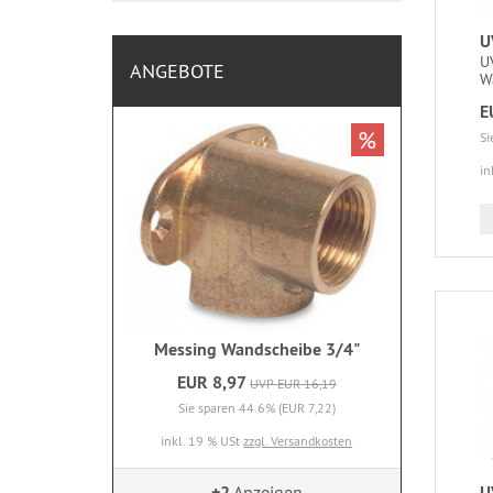
U
UV
ANGEBOTE
Wa
E
%
Si
in
Messing Wandscheibe 3/4"
EUR 8,97
UVP EUR 16,19
Sie sparen 44.6% (EUR 7,22)
inkl. 19 % USt
zzgl. Versandkosten
U
+2
Anzeigen