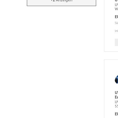
U
Wa
E
Si
in
U
E
U
5
E