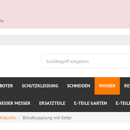
hr
BOTER
SCHUTZKLEIDUNG
SCHNEIDEN
WASSER
RE
NEIDER MESSER
ERSATZTEILE
E.-TEILE GARTEN
E.-TEI
chläuche
Blindkupplung mit Kette