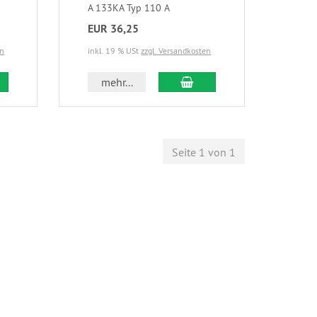
A 133KA Typ 110 A
EUR 36,25
en
inkl. 19 % USt
zzgl. Versandkosten
mehr...
Seite 1 von 1