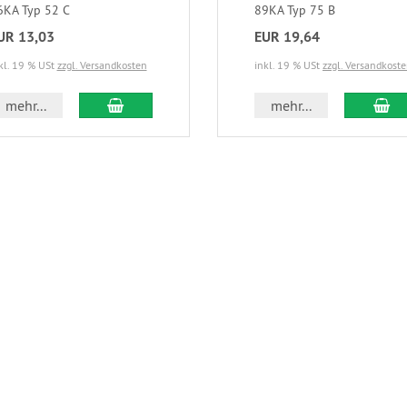
6KA Typ 52 C
89KA Typ 75 B
UR 13,03
EUR 19,64
kl. 19 % USt
zzgl. Versandkosten
inkl. 19 % USt
zzgl. Versandkost
mehr...
mehr...