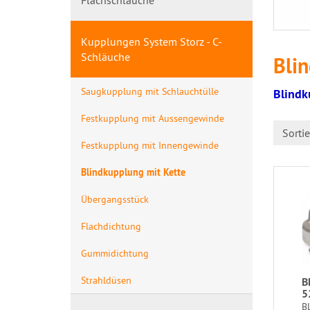
Flachschläuche
Kupplungen System Storz - C-
Schläuche
Bli
Saugkupplung mit Schlauchtülle
Blindk
Festkupplung mit Aussengewinde
Sorti
Festkupplung mit Innengewinde
Blindkupplung mit Kette
Übergangsstück
Flachdichtung
Gummidichtung
Strahldüsen
B
5
B