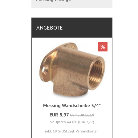
ANGEBOTE
%
Messing Wandscheibe 3/4"
EUR 8,97
UVP EUR 16,19
Sie sparen 44.6% (EUR 7,22)
inkl. 19 % USt
zzgl. Versandkosten