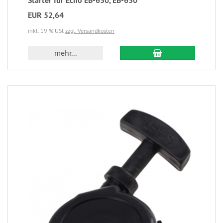
Starter für Echo EB-630, EB-630
EUR 52,64
inkl. 19 % USt
zzgl. Versandkosten
mehr...