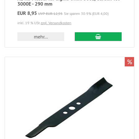
3000E - 290 mm
EUR 8,95
UVP EUR 12,95
Sie sparen 30.9% (EUR 4,00)
inkl. 19 % USt
zzgl. Versandkosten
mehr...
%