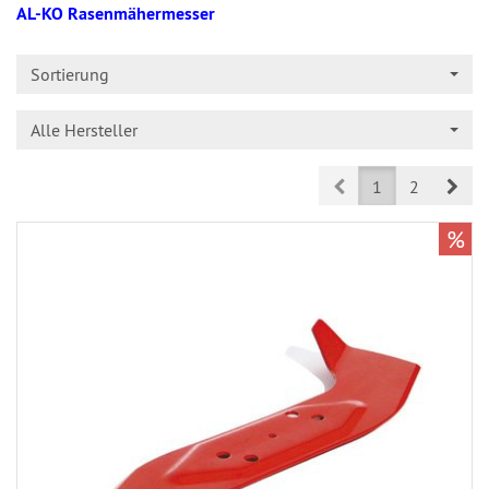
AL-KO Rasenmähermesser
Sortierung
Alle Hersteller
Prev
Nex
1
2
%