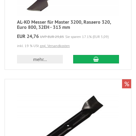
AL-KO Messer für Master 3200, Rasaero 320,
Euro 800, 32EH - 313 mm
EUR 24,76
UVP EUR 29,85
Sie sparen 17.1% (EUR 5,09)
inkl. 19 % USt
zzgl. Versandkosten
mehr...
%