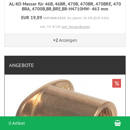
AL-KO Messer für 46B, 46BR, 470B, 470BR, 470BRE, 470
BRA, 4700B,BR,BRE,BR-H4710HW- 463 mm
EUR 19,89
UVP EUR 27,95
Sie sparen 28.8% (EUR 8,06)
inkl. 19 % USt
zzgl. Versandkosten
+2
Anzeigen
ANGEBOTE
%
War
0 Artikel