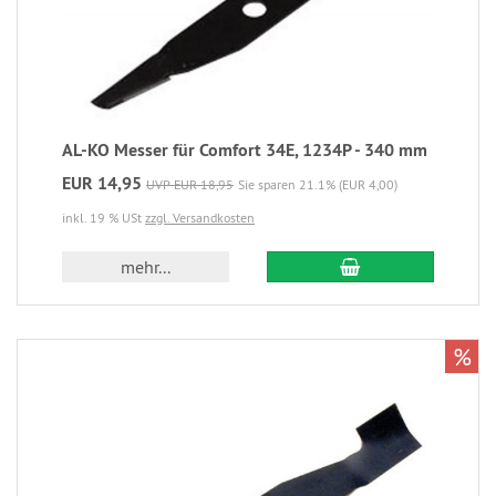
AL-KO Messer für Comfort 34E, 1234P - 340 mm
EUR 14,95
UVP EUR 18,95
Sie sparen 21.1% (EUR 4,00)
inkl. 19 % USt
zzgl. Versandkosten
mehr...
%