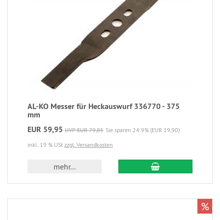
AL-KO Messer für Heckauswurf 336770 - 375
mm
EUR 59,95
UVP EUR 79,85
Sie sparen 24.9% (EUR 19,90)
inkl. 19 % USt
zzgl. Versandkosten
mehr...
%