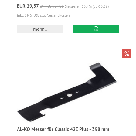
EUR 29,57
UVP EUR 34,95
Sie sparen 15.4% (EUR 5,38)
inkl. 19 % USt
zzgl. Versandkosten
mehr...
%
AL-KO Messer für Classic 42E Plus - 398 mm