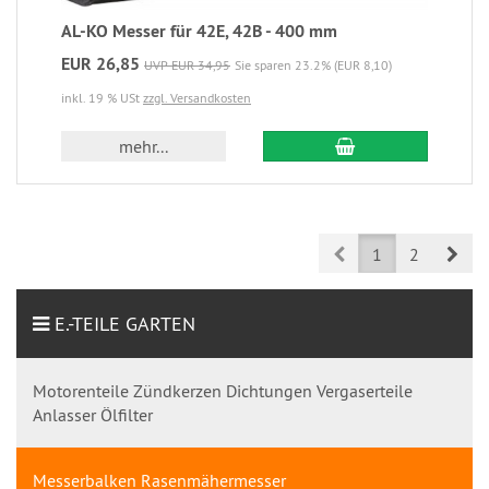
AL-KO Messer für 42E, 42B - 400 mm
EUR 26,85
UVP EUR 34,95
Sie sparen 23.2% (EUR 8,10)
inkl. 19 % USt
zzgl. Versandkosten
mehr...
Prev
Nex
1
2
E.-TEILE GARTEN
Motorenteile Zündkerzen Dichtungen Vergaserteile
Anlasser Ölfilter
Messerbalken Rasenmähermesser