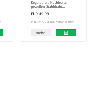
Kegelbürste Hochfester,
gewellter Stahldraht...
EUR 49,99
en
inkl. 19 % USt
zzgl. Versandkosten
mehr...