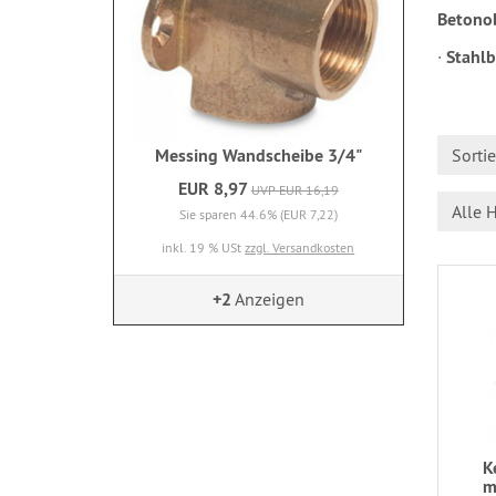
Betonob
∙ Stahl
Sorti
Messing Wandscheibe 3/4"
EUR 8,97
UVP EUR 16,19
Alle H
Sie sparen 44.6% (EUR 7,22)
inkl. 19 % USt
zzgl. Versandkosten
+2
Anzeigen
K