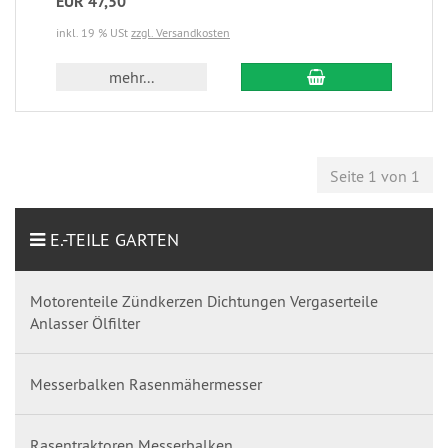
EUR 47,50
inkl. 19 % USt
zzgl. Versandkosten
mehr...
Seite 1 von 1
E.-TEILE GARTEN
Motorenteile Zündkerzen Dichtungen Vergaserteile
Anlasser Ölfilter
Messerbalken Rasenmähermesser
Rasentraktoren Messerbalken