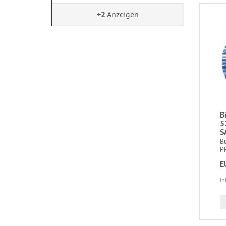
+2
Anzeigen
B
5
S
B
PP
E
in