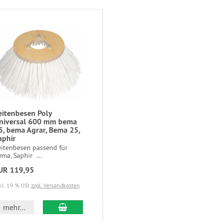
eitenbesen Poly
niversal 600 mm bema
5, bema Agrar, Bema 25,
aphir
eitenbesen passend für
ma, Saphir ...
UR 119,95
kl. 19 % USt
zzgl. Versandkosten
mehr...