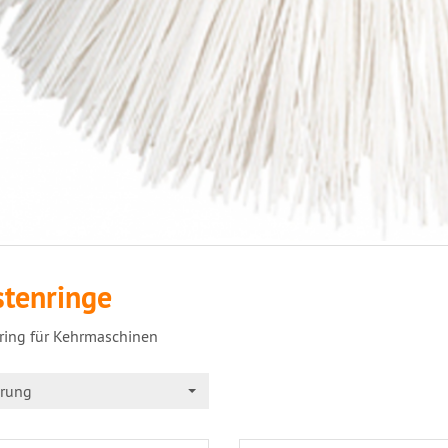
stenringe
ring für Kehrmaschinen
erung