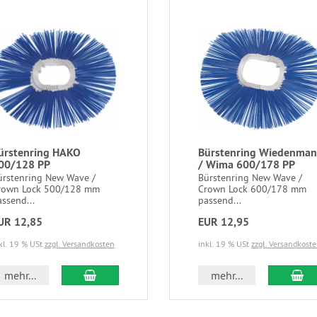
ürstenring HAKO
Bürstenring Wiedenma
00/128 PP
/ Wima 600/178 PP
ürstenring New Wave /
Bürstenring New Wave /
rown Lock 500/128 mm
Crown Lock 600/178 mm
ssend...
passend...
UR 12,85
EUR 12,95
kl. 19 % USt
zzgl. Versandkosten
inkl. 19 % USt
zzgl. Versandkost
mehr...
mehr...