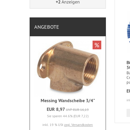
+2
Anzeigen
ANGEBOTE
%
B
5
B
C
pa
E
Messing Wandscheibe 3/4"
in
EUR 8,97
UVP EUR 16,19
Sie sparen 44.6% (EUR 7,22)
inkl. 19 % USt
zzgl. Versandkosten