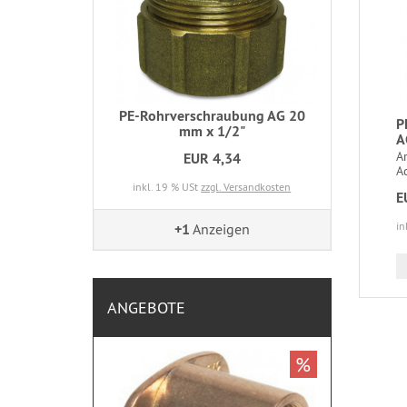
PE-Rohrverschraubung AG 20
P
mm x 1/2"
A
Ar
EUR 4,34
Ad
inkl. 19 % USt
zzgl. Versandkosten
E
in
+1
Anzeigen
ANGEBOTE
%