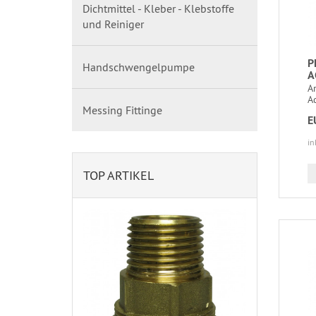
Dichtmittel - Kleber - Klebstoffe
und Reiniger
P
Handschwengelpumpe
A
Ar
Ad
Messing Fittinge
E
in
TOP ARTIKEL