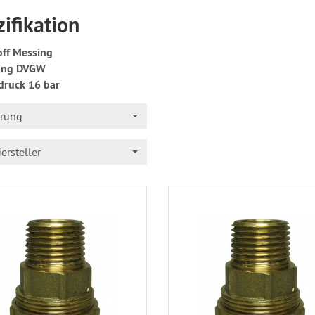
ifikation
ff Messing
ung DVGW
druck 16 bar
erung
ersteller