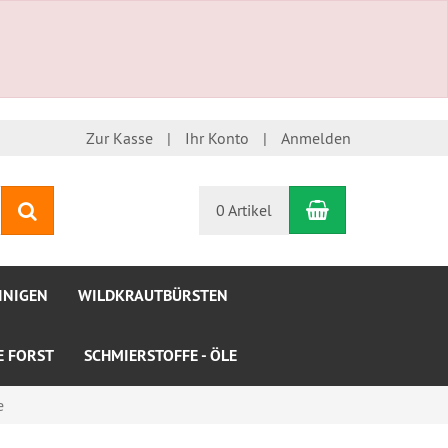
Zur Kasse
Ihr Konto
Anmelden
Warenkorb
Suchen
0 Artikel
INIGEN
WILDKRAUTBÜRSTEN
LE FORST
SCHMIERSTOFFE - ÖLE
e