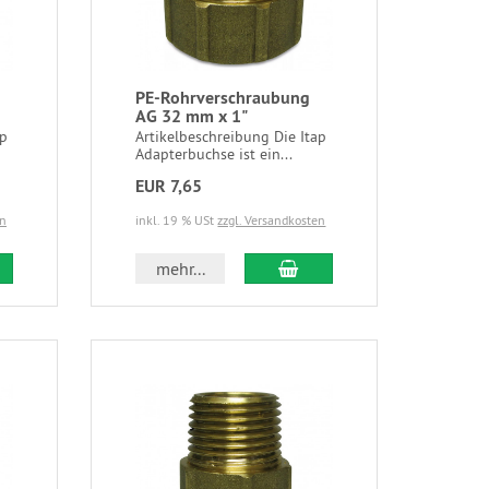
PE-Rohrverschraubung
AG 32 mm x 1"
ap
Artikelbeschreibung Die Itap
Adapterbuchse ist ein...
EUR 7,65
en
inkl. 19 % USt
zzgl. Versandkosten
mehr...