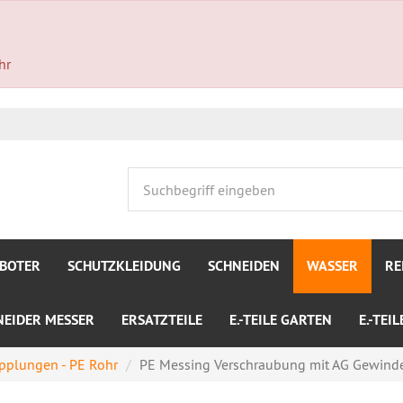
hr
BOTER
SCHUTZKLEIDUNG
SCHNEIDEN
WASSER
RE
NEIDER MESSER
ERSATZTEILE
E.-TEILE GARTEN
E.-TEI
pplungen - PE Rohr
PE Messing Verschraubung mit AG Gewind