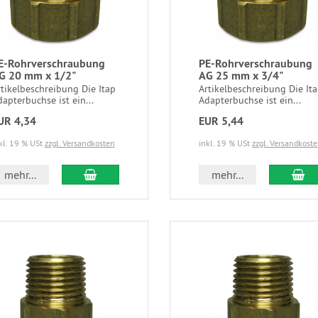
E-Rohrverschraubung
PE-Rohrverschraubung
G 20 mm x 1/2"
AG 25 mm x 3/4"
tikelbeschreibung Die Itap
Artikelbeschreibung Die It
apterbuchse ist ein...
Adapterbuchse ist ein...
UR 4,34
EUR 5,44
kl. 19 % USt
zzgl. Versandkosten
inkl. 19 % USt
zzgl. Versandkost
mehr...
mehr...