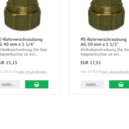
E-Rohrverschraubung
PE-Rohrverschraubung
G 40 mm x 1 1/4"
AG 50 mm x 1 1/2"
tikelbeschreibung Die Itap
Artikelbeschreibung Die It
apterbuchse ist ein...
Adapterbuchse ist ein...
UR 13,15
EUR 17,55
kl. 19 % USt
zzgl. Versandkosten
inkl. 19 % USt
zzgl. Versandkost
mehr...
mehr...