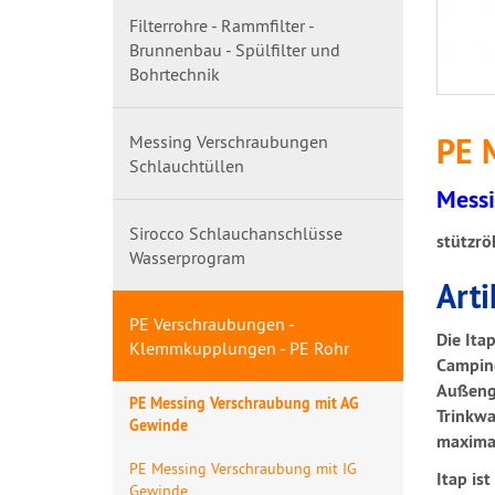
Filterrohre - Rammfilter -
Brunnenbau - Spülfilter und
Bohrtechnik
Messing Verschraubungen
PE 
Schlauchtüllen
Messi
Sirocco Schlauchanschlüsse
stützrö
Wasserprogram
Art
PE Verschraubungen -
Die Ita
Klemmkupplungen - PE Rohr
Camping
Außenge
PE Messing Verschraubung mit AG
Trinkwa
Gewinde
maximal
PE Messing Verschraubung mit IG
Itap is
Gewinde